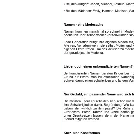
• Bei den Jungen: Jacob, Michael, Joshua, Matth
• Bei den Mädchen: Emily, Hannah, Madison, Saman
Namen - eine Modesache
Namen kommen manchmal so schnell in Mode wi
nächs ten Jahr schon wieder verschwunden si
Jede Generation bringt ihre eigenen Moden mit,
Älte ren. Vor allem wenn sie selbst Mutter und 
eigenen Eltern treten. Um das deutlich zu mache
der gerade jetzt in Mode ist.
Lieber doch einen unkomplizierten Namen?
Bei komplizierten Namen geraten Kinder beim Bu
Grund für Eltern, von zu exotischen Namens
schwer damit, einen schwierigen und langen Vo
Nur Geduld, ein passender Name wird sich f
Die meisten Eltern entscheiden sich schon vor 
ihre Schwierigkeiten damit. Begründung: Wie 
geben, der wirklich zu ihm passt? Die Ruhe z
Großeltern, Paten, Tanten und Onkel schon ga
unter Drucksetzen lassen, denn der Name m
Geburt mitgeteilt werden.
Kurz- und Koseformen