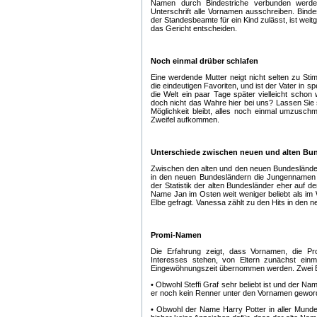
Namen durch Bindestriche verbunden werden
Unterschrift alle Vornamen ausschreiben. Bind
der Standesbeamte für ein Kind zulässt, ist wei
das Gericht entscheiden.
Noch einmal drüber schlafen
Eine werdende Mutter neigt nicht selten zu St
die eindeutigen Favoriten, und ist der Vater in 
die Welt ein paar Tage später vielleicht schon 
doch nicht das Wahre hier bei uns? Lassen Sie s
Möglichkeit bleibt, alles noch einmal umzusc
Zweifel aufkommen.
Unterschiede zwischen neuen und alten Bu
Zwischen den alten und den neuen Bundesländer
in den neuen Bundesländern die Jungennamen E
der Statistik der alten Bundesländer eher auf d
Name Jan im Osten weit weniger beliebt als im 
Elbe gefragt. Vanessa zählt zu den Hits in den n
Promi-Namen
Die Erfahrung zeigt, dass Vornamen, die Pro
Interesses stehen, von Eltern zunächst ein
Eingewöhnungszeit übernommen werden. Zwei B
• Obwohl Steffi Graf sehr beliebt ist und der Na
er noch kein Renner unter den Vornamen gewor
• Obwohl der Name Harry Potter in aller Munde u