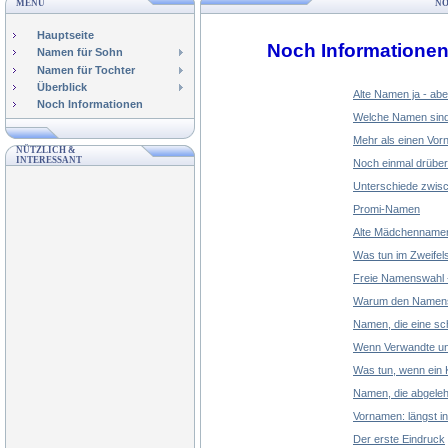
MENÜ
NO
Hauptseite
Noch Informatione
Namen für Sohn
Namen für Tochter
Überblick
Alte Namen ja - aber
Noch Informationen
Welche Namen sind
Mehr als einen Vo
NÜTZLICH &
INTERESSANT
Noch einmal drüber
Unterschiede zwis
Promi-Namen
Alte Mädchennamen
Was tun im Zweifels
Freie Namenswahl -
Warum den Namens
Namen, die eine sc
Wenn Verwandte un
Was tun, wenn ein 
Namen, die abgele
Vornamen: längst int
Der erste Eindruck