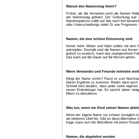
Warum den Namenstag feiern?
Früher, als die Vornamen noch die Namen Heil
der Namenstag gefeiert. Der Geburtstag war w
Namenspatrons sollte auf das nach ihm benann
oder Unterscheidungs mittel. Er war Programm -
Namen, die eine schöne Erinnerung sind
Immer mehr Mütter und Väter wollen mit dem 
anknüpfen. Deshalb sind die Namen aus fernen U
jedoch zu exotisch, kann das unangenehme Fol
Das kann auf die Dauer auf die Nerven gehen.
Wenn Verwandte und Freunde mitreden wol
Klingt der Name schön? Passt er zum Nachnam
klaren Ergebnis zu kommen. Reden dann auch no
Schnell wird deutlich, dass jeder seine eigen
neuen Erdenbürger hat. Es spricht daher ein
Eltern zu diskutieren.
Was tun, wenn ein Kind seinen Namen able
Wenn der eigene Name nur schwer erträglich i
als kleineres Übel hin. Gibt es diese Alternativ
frage, kann sich der Betroffene mit einem Pseu
Namen, die abgelehnt wurden