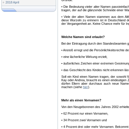
Gründe:
2018 April
•
Die Bedeutung vieler alter Namen passteinfac
tragen, der auf die glänzende Schneide einer Waf
• Viele der alten Namen stammen aus dem Alt
diese Wurzeln zu erinnern ist in Deutschland d
der Vergangenheit an. Keine Chance mehr für In
Welche Namen sind erlaubt?
Bei der Eintragung durch den Standesbeamten g
• Anstoß erregt und die Persönlichkeitsrechte de
• eine lächerliche Wirkung erzielt,
• äußerliches Zeichen einer extremen Gesinnung 
• das Geschlecht des Kindes nicht erkennen läss
Soll ein Kind einen Namen tragen, der sowohl 
Kay oder Andrea, braucht es einen eindeutigen
dürfen Eltern aber durchaus auch neue Namen
machen (siehe
hier
).
Mehr als einen Vornamen?
Von den Neugeborenen des Jahres 2002 erhiel
• 62 Prozent nur einen Vornamen,
• 34 Prozent zwei Vornamen und
• 4 Prozent drei oder mehr Vornamen. Bekommt 