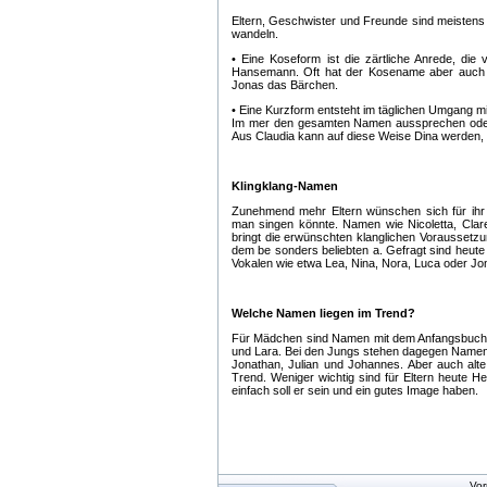
Eltern, Geschwister und Freunde sind meistens
wandeln.
• Eine Koseform ist die zärtliche Anrede, di
Hansemann. Oft hat der Kosename aber auch
Jonas das Bärchen.
• Eine Kurzform entsteht im täglichen Umgang 
Im mer den gesamten Namen aussprechen oder 
Aus Claudia kann auf diese Weise Dina werden, 
Klingklang-Namen
Zunehmend mehr Eltern wünschen sich für ihr 
man singen könnte. Namen wie Nicoletta, Clare
bringt die erwünschten klanglichen Voraussetzun
dem be sonders beliebten a. Gefragt sind heut
Vokalen wie etwa Lea, Nina, Nora, Luca oder Jo
Welche Namen liegen im Trend?
Für Mädchen sind Namen mit dem Anfangsbuchst
und Lara. Bei den Jungs stehen dagegen Namen
Jonathan, Julian und Johannes. Aber auch alte
Trend. Weniger wichtig sind für Eltern heute
einfach soll er sein und ein gutes Image haben.
Vor