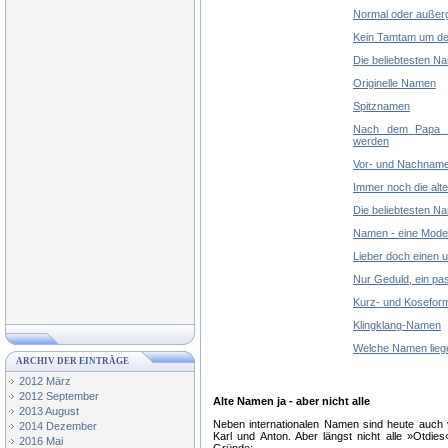
Normal oder außer
Kein Tamtam um d
Die beliebtesten 
Originelle Namen
Spitznamen
Nach dem Papa m
werden
Vor- und Nachnamen
Immer noch die alte
Die beliebtesten N
Namen - eine Mod
Lieber doch einen 
Nur Geduld, ein pa
Kurz- und Kosefor
Klingklang-Namen
Welche Namen lieg
ARCHIV DER EINTRÄGE
2012 März
2012 September
Alte Namen ja - aber nicht alle
2013 August
Neben internationalen Namen sind heute auch 
2014 Dezember
Karl und Anton. Aber längst nicht alle »Otdie
2016 Mai