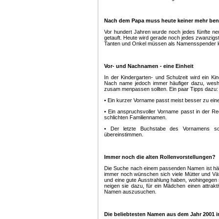
Nach dem Papa muss heute keiner mehr be
Vor hundert Jahren wurde noch jedes fünfte n
getauft. Heute wird gerade noch jedes zwanzigs
Tanten und Onkel müssen als Namensspender k
Vor- und Nachnamen - eine Einheit
In der Kindergarten- und Schulzeit wird ein K
Nach name jedoch immer häufiger dazu, weshal
zusam menpassen sollten. Ein paar Tipps dazu:
• Ein kurzer Vorname passt meist besser zu ei
• Ein anspruchsvoller Vorname passt in der R
schlichten Familiennamen.
• Der letzte Buchstabe des Vornamens so
übereinstimmen.
Immer noch die alten Rollenvorstellungen?
Die Suche nach einem passenden Namen ist häu
immer noch wünschen sich viele Mütter und Vät
und eine gute Ausstrahlung haben, wohingegen s
neigen sie dazu, für ein Mädchen einen attra
Namen auszusuchen.
Die beliebtesten Namen aus dem Jahr 2001 