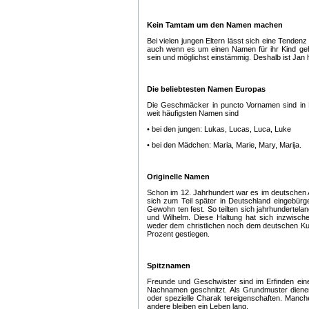
Kein Tamtam um den Namen machen
Bei vielen jungen Eltern lässt sich eine Tenden
auch wenn es um einen Namen für ihr Kind geht
sein und möglichst einstämmig. Deshalb ist Jan h
Die beliebtesten Namen Europas
Die Geschmäcker in puncto Vornamen sind in E
weit häufigsten Namen sind
• bei den jungen: Lukas, Lucas, Luca, Luke
• bei den Mädchen: Maria, Marie, Mary, Marija.
Originelle Namen
Schon im 12. Jahrhundert war es im deutschen 
sich zum Teil später in Deutschland eingebür
Gewohn ten fest. So teilten sich jahrhundertela
und Wilhelm. Diese Haltung hat sich inzwisch
weder dem christlichen noch dem deutschen Kul
Prozent gestiegen.
Spitznamen
Freunde und Geschwister sind im Erfinden ein
Nachnamen geschnitzt. Als Grundmuster diene
oder spezielle Charak tereigenschaften. Manc
andere bleiben ein Leben lang.