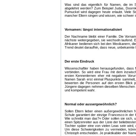
Was sind das eigentlich für Namen, die im
abgelehnt werden? Zum Beispiel Judas, Doornk
Pumuckel wird dagegen heute erlaubt. Viele S
mancher Eltern singen und wissen, wie schwer si
Vornamen: längst internationalisiert
Der Nachname bleibt einer Familie. Die Vorna
nächste weitergegeben, sie wechseln laufend. El
Afrikaner bedienen sich bei den Mexikanern, die
Trend deutet daraufhin, dass neue, unbekannte 
Der erste Eindruck
Wissenschaftler haben herausgefunden, dass
verbinden. So wird eine Frau mit dem inzwisc
ersten Kennenlernen eher mit negativen Vorur
Namen Sarah erst einmal Pluspunkte sammelt, 
bewerten die Personen auf den ersten Blick po
Jüngere dagegen nehmen dieselben Menschen a
und kompetent wahr.
Normal oder aussergewöhnlich?
Sollen Eltern lieber einen außergewöhnlichen
Schule garantiert der einzige Francesco in der 
Wie schreibt man das?« Oder sollen sie sich, u
einen Spitzenreiter aus der Liste der beliebtes
Tochter später eine von vielen Leas sein wird, 
Um diese Schwierigkeiten zu vermeiden, könne
Christoph entscheiden. Je praktikabler der Name