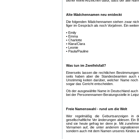
bisher keine Anzeichen dafür, dass der alte Na
Alte Mädchennamen neu entdeckt
Die folgenden Mädchennamen stehen zwar nicht a
figer im Gespräch als noch Vorjahren. Ein weite
• Emily
• Emma
• Charlotte
• Klara/Clara
• Leonie
• Paula/Pauline
Was tun im Zweifelsfall?
Einerseits lassen die rechtlichen Bestimmungen
seits haben aber die Standesbeamten auch 
Unstimmig keiten darüber, welcher Name noch a
sogar das Gericht entscheiden.
Ob der ausgewählte Name in Deutschland auch ta
bei der Personennamen-Beratungsstelle in Leipzi
Freie Namenswahl - rund um die Welt
Wer regelmäßig die Geburtsanzeigen in d
gesellschaftliche Ver änderungen ablesen. Ein B
sind sie heute gefrag ter denn je. Mit zunehm
Vornamen auf, die unter anderem signalisiere
sondern auch mit dem Namen unseres Kindes auf