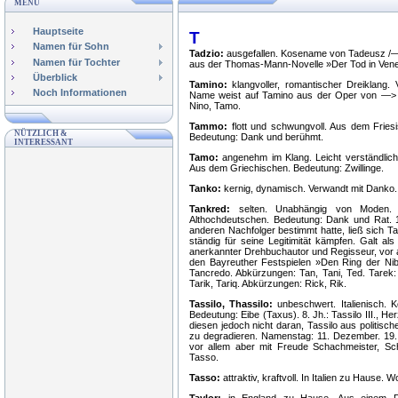
MENÜ
Hauptseite
T
Namen für Sohn
Tadzio:
ausgefallen. Kosename von Tadeusz /—
Namen für Tochter
aus der Thomas-Mann-Novelle »Der Tod in Vene
Überblick
Tamino:
klangvoller, romantischer Dreiklang. 
Noch Informationen
Name weist auf Tamino aus der Oper von —> 
Nino, Tamo.
Tammo:
flott und schwungvoll. Aus dem Frie
NÜTZLICH &
Bedeutung: Dank und berühmt.
INTERESSANT
Tamo:
angenehm im Klang. Leicht verständli
Aus dem Griechischen. Bedeutung: Zwillinge.
Tanko:
kernig, dynamisch. Verwandt mit Danko
Tankred:
selten. Unabhängig von Moden. V
Althochdeutschen. Bedeutung: Dank und Rat. 12
anderen Nachfolger bestimmt hatte, ließ sich 
ständig für seine Legitimität kämpfen. Galt als
anerkannter Drehbuchautor und Regisseur, vor al
den Bayreuther Festspielen »Den Ring der Nibe
Tancredo. Abkürzungen: Tan, Tani, Ted. Tarek:
Tarik, Tariq. Abkürzungen: Rick, Rik.
Tassilo, Thassilo:
unbeschwert. Italienisch.
Bedeutung: Eibe (Taxus). 8. Jh.: Tassilo III., 
diesen jedoch nicht daran, Tassilo aus polit
zu degradieren. Namenstag: 11. Dezember. 19. 
vor allem aber mit Freude Schachmeister, Sch
Tasso.
Tasso:
attraktiv, kraftvoll. In Italien zu Hause