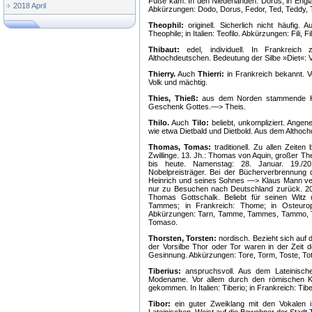
Füße kam. In den Niederlanden: Dorus; in Engl
2018 April
Abkürzungen: Dodo, Dorus, Fedor, Ted, Teddy, T
Theophil:
originell. Sicherlich nicht häufig
Theophile; in Italien: Teofilo. Abkürzungen: Fili, Fi
Thibaut:
edel, individuell. In Frankreic
Althochdeutschen. Bedeutung der Silbe »Diet«: V
Thierry.
Auch
Thierri:
in Frankreich bekannt. V
Volk und mächtig.
Thies, Thieß:
aus dem Norden stammende Ku
Geschenk Gottes.—> Theis.
Thilo.
Auch
Tilo:
beliebt, unkompliziert. Ange
wie etwa Dietbald und Dietbold. Aus dem Althoch
Thomas, Tomas:
traditionell. Zu allen Zeite
Zwillinge. 13. Jh.: Thomas von Aquin, großer The
bis heute. Namenstag: 28. Januar. 19./20
Nobelpreisträger. Bei der Bücherverbrennung 
Heinrich und seines Sohnes —> Klaus Mann ver
nur zu Besuchen nach Deutschland zurück. 20.
Thomas Gottschalk. Beliebt für seinen Witz u
Tammes; in Frankreich: Thome; in Osteuro
Abkürzungen: Tarn, Tamme, Tammes, Tammo,
Tomaso.
Thorsten, Torsten:
nordisch. Bezieht sich auf 
der Vorsilbe Thor oder Tor waren in der Zeit
Gesinnung. Abkürzungen: Tore, Torm, Toste, Tot
Tiberius:
anspruchsvoll. Aus dem Lateinische
Modename. Vor allem durch den römischen Ka
gekommen. In Italien: Tiberio; in Frankreich: Tibe
Tibor:
ein guter Zweiklang mit den Vokalen i 