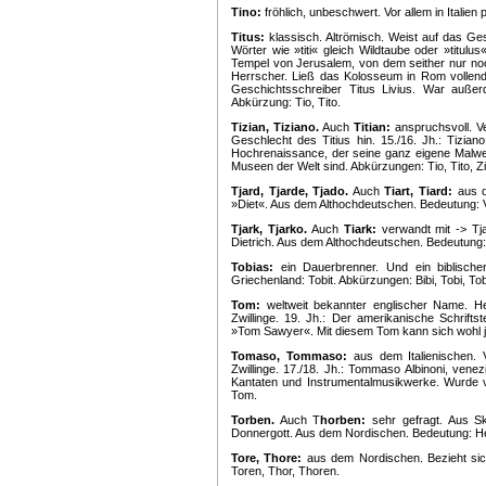
Tino:
fröhlich, unbeschwert. Vor allem in Italie
Titus:
klassisch. Altrömisch. Weist auf das Ges
Wörter wie »titi« gleich Wildtaube oder »titulu
Tempel von Jerusalem, von dem seither nur noch
Herrscher. Ließ das Kolosseum in Rom vollen
Geschichtsschreiber Titus Livius. War außerd
Abkürzung: Tio, Tito.
Tizian, Tiziano.
Auch
Titian:
anspruchsvoll. V
Geschlecht des Titius hin. 15./16. Jh.: Tizian
Hochrenaissance, der seine ganz eigene Malwe
Museen der Welt sind. Abkürzungen: Tio, Tito, Zi
Tjard, Tjarde, Tjado.
Auch
Tiart, Tiard:
aus d
»Diet«. Aus dem Althochdeutschen. Bedeutung: V
Tjark, Tjarko.
Auch
Tiark:
verwandt mit -> Tja
Dietrich. Aus dem Althochdeutschen. Bedeutung:
Tobias:
ein Dauerbrenner. Und ein biblische
Griechenland: Tobit. Abkürzungen: Bibi, Tobi, To
Tom:
weltweit bekannter englischer Name. H
Zwillinge. 19. Jh.: Der amerikanische Schrift
»Tom Sawyer«. Mit diesem Tom kann sich wohl je
Tomaso, Tommaso:
aus dem Italienischen.
Zwillinge. 17./18. Jh.: Tommaso Albinoni, vene
Kantaten und Instrumentalmusikwerke. Wurde
Tom.
Torben.
Auch T
horben:
sehr gefragt. Aus Sk
Donnergott. Aus dem Nordischen. Bedeutung: He
Tore, Thore:
aus dem Nordischen. Bezieht sic
Toren, Thor, Thoren.