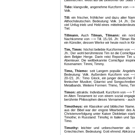
Lateinischen. Weist auf die Bewohner der Stadt T
Tido:
klangvolle, angenehme Kurzform von —> D
Volk.
Till:
ein frischer, fröhlicher und dazu alter N
Althochdeutschen. Bedeutung: Volk. 14. Jh.: Der 
viel Unfug trieb und Held eines mittelniederdeu
Tiel.
Tillmann.
Auch
Tilman, Tilmann:
ein nord
Nachkomme von —> Till. 15./16. Jh: Tilman Rieme
ein Künstler, dessen Werke wir heute noch in Kirc
Tim, Timm:
höchst beliebte Kurzformen von —>
Jh.: Der wohl berühmteste Tim ist die Comicfig
dem Belgier Herge. Darin reist Reporter Tim 
Abenteuer. Die weltbekannte Comicfigur inspir
Kosenamen: Timmi, Timmy.
Timo, Thiemo:
seit Langem populär. Angeleh
Bedeutung: Volk. Außerdem Kurzform von —>
20-/21. Jh.: Timo Glock, ein junger deutscher R
finnischer Musiker, Gitarrist und Songschreib
Metalbands. Weitere Formen: Thimo, Tiemo, Ti
Timon:
attraktiv. Individuell. Kurzform von —
im Alten Testament ist von einem sozial enga
berühmte Philosophen dieses Vornamens - auch
Timotheus:
ein Klassiker und biblischer Name
aus der Bibel war der engste Mitarbeiter des A
Christenverfolgung unter Kaiser Diokletian sta
Timothe; in Russland: Timofej; in Italien und 
Timo.
Timothy:
leichter und unbeschwerter als —
Griechischen. Bedeutung: Gott ehrend. Abkürzung