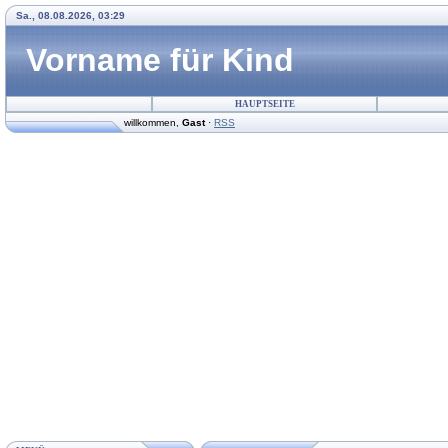
Sa., 08.08.2026, 03:29
Vorname für Kind
HAUPTSEITE
willkommen
,
Gast
·
RSS