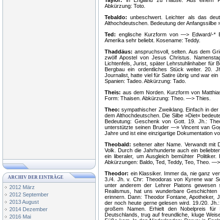
Taylor:
in England zu Hause. Aus einem Fa
Abkürzung: Toto.
Tebaldo:
unbeschwert. Leichter als das deu
Althochdeutschen. Bedeutung der Anfangssilbe »
Ted:
englische Kurzform von —> Edward/-* Edu
Amerika sehr beliebt. Kosename: Teddy.
Thaddäus:
anspruchsvoll, selten. Aus dem Gri
zwölf Apostel von Jesus Christus. Namensta
Lichtenfels, Jurist, später Lehrstuhlinhaber fü
Bergbau ein ordentliches Stück weiter. 20. Jh
Journalist, hatte viel für Satire übrig und war e
Spanien: Tadeo. Abkürzung: Tado.
Theis:
aus dem Norden. Kurzform von Matthia
Form: Thaisen. Abkürzung: Theo. —> Thies.
Theo:
sympathischer Zweiklang. Einfach in de
dem Althochdeutschen. Die Silbe »Diet« bedeu
Bedeutung: Geschenk von Gott. 19. Jh.: The
unterstützte seinen Bruder —» Vincent van Go
Jahre und ist eine einzigartige Dokumentation vo
Theobald:
seltener alter Name. Verwandt mit D
Volk. Durch die Jahrhunderte auch ein beliebt
ein liberaler, um Ausgleich bemühter Politike
Abkürzungen: Baldo, Ted, Teddy, Teo, Theo. —>
Theodor:
ein Klassiker. Immer da, nie ganz v
ARCHIV DER EINTRÄGE
3./4. Jh. v. Chr: Theodoras von Kyrene war Sc
unter anderem der Lehrer Piatons gewesen se
2012 März
Realismus, hat uns wunderbare Geschichten u
2012 September
erinnern. Dann: Theodor Fontane, Apotheker, Jou
2013 August
der noch heute gerne gelesen wird. 19./20. Jh
großem Namen. Erhielt den Nobelpreis für 
2014 Dezember
Deutschlands, trug auf freundliche, kluge Weis
2016 Mai