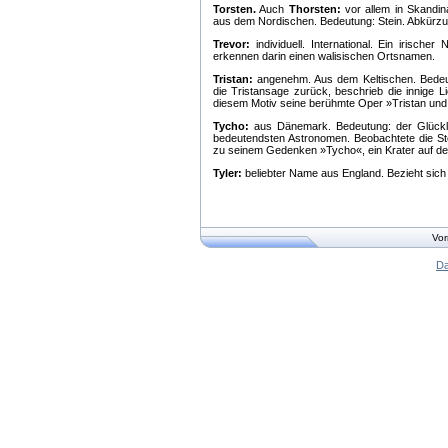
Torsten.
Auch
Thorsten:
vor allem in Skandin
aus dem Nordischen. Bedeutung: Stein. Abkürzu
Trevor:
individuell. International. Ein irisc
erkennen darin einen walisischen Ortsnamen.
Tristan:
angenehm. Aus dem Keltischen. Bedeutun
die Tristansage zurück, beschrieb die innige 
diesem Motiv seine berühmte Oper »Tristan und 
Tycho:
aus Dänemark. Bedeutung: der Glücklic
bedeutendsten Astronomen. Beobachtete die Ste
zu seinem Gedenken »Tycho«, ein Krater auf d
Tyler:
beliebter Name aus England. Bezieht sich 
Vor
Da