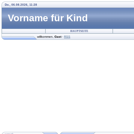
Do., 06.08.2026, 11:28
Vorname für Kind
HAUPTSEITE
willkommen
,
Gast
·
RSS