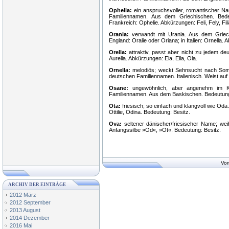
Ophelia:
ein anspruchsvoller, romantischer N
Familiennamen. Aus dem Griechischen. Bedeut
Frankreich: Ophelie. Abkürzungen: Feli, Fely, Filia, 
Orania:
verwandt mit Urania. Aus dem Griech
England: Oralie oder Oriana; in Italien: Ornella
Orella:
attraktiv, passt aber nicht zu jedem 
Aurelia. Abkürzungen: Ela, Ella, Ola.
Ornella:
melodiös; weckt Sehnsucht nach Somme
deutschen Familiennamen. Italienisch. Weist auf 
Osane:
ungewöhnlich, aber angenehm im Kl
Familiennamen. Aus dem Baskischen. Bedeutung
Ota:
friesisch; so einfach und klangvoll wie Od
Ottilie, Odina. Bedeutung: Besitz.
Ova:
seltener dänischer/friesischer Name; w
Anfangssilbe »Od«, »Ot«. Bedeutung: Besitz.
Vor
ARCHIV DER EINTRÄGE
2012 März
2012 September
2013 August
2014 Dezember
2016 Mai