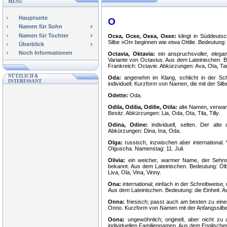
MENÜ
Hauptseite
O
Namen für Sohn
Namen für Tochter
Оска, Оске, Окка, Окке:
klingt in Süddeutsc
Silbe »Ot« beginnen wie etwa Ottilie. Bedeutung:
Überblick
Noch Informationen
Octavia, Oktavia:
ein anspruchsvoller, elega
Variante von Octavius. Aus dem Lateinischen. 
Frankreich: Octavie. Abkürzungen: Ava, Ota, Tar
NÜTZLICH &
Oda:
angenehm im Klang, schlicht in der Sch
INTERESSANT
individuell. Kurzform von Namen, die mit der Sil
Odette:
Oda.
Odila, Odilia, Odilie, Otila:
alte Namen, verwan
Besitz. Abkürzungen: Lia, Oda, Ota, Tila, Tilly.
Odina, Odine:
individuell, selten. Der al
Abkürzungen: Dina, Ina, Oda.
Olga:
russisch, inzwischen aber internationa
Olguscha. Namenstag: 11. Juli.
Olivia:
ein weicher, warmer Name, der Sehns
bekannt. Aus dem Lateinischen. Bedeutung: Ölbau
Liva, Ola, Vina, Vinny.
Ona:
international; einfach in der Schreibweise, 
Aus dem Lateinischen. Bedeutung: die Einheit. 
Onna:
friesisch; passt auch am besten zu ein
Onno. Kurzform von Namen mit der Anfangssilbe
Oona:
ungewöhnlich; originell, aber nicht z
individuellen Familiennamen. Aus dem Englische