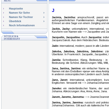
MENÜ
Hauptseite
J
Namen für Sohn
Namen für Tochter
Jacinta, Jacintha:
anspruchsvoll; passt am
außergewöhnlichen Familiennamen. Angelehn
Überblick
Erinnert an eine Sage von einem Jüngling und ei
Noch Informationen
Jackie, Jacky:
unkompliziert; international, 
Kurzform von Namen wie —> Jacqueline und Jac
NÜTZLICH &
Jacquelin, Jacqueline.
Auch
Jacquetta:
indiv
INTERESSANT
Jacques/Jakob. Aus dem Hebräischen. Bedeutung:
Jade:
international, modern; passt in alle Lände
Jakoba, Jakobea, Jakobina, Jakobine:
zärt
Überlister. In Frankreich: Jacquelin, Jacqueline
Jamila:
Schreibweise, Klang, Bedeutung - in
Bedeutung: die Schöne. Abkürzungen: Mila, Milli, M
Jana, Jantina, Jantine:
ein einfacher Name au
Namen mit den Endsilben »jana« wie etwa Andrij
in anderen osteuropäischen Ländern auch Janita
Jane, Janet:
international, unkompliziert, 
Englischen. Verwandt mit —> Johanna/Johannes
Janeke:
ein niederländischer Name, der auch
Johanna. Abkürzungen: Ana, Anna, Anne, Jana.
Janett, Janette, Jannetta:
—> Jeanne/Jeannet
Janina, Janine, Jannina:
russisch und polnis
Johanna/Johannes. Gilt auch als italienische Fo