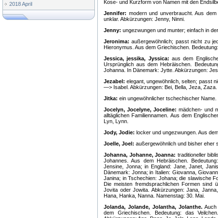
Kose- und Kurzform von Namen mit den Endsilben
2018 April
Jennifer:
modern und unverbraucht. Aus dem Eng
unklar. Abkürzungen: Jenny, Ninni.
Jenny:
ungezwungen und munter; einfach in de
Jeronima:
außergewöhnlich; passt nicht zu je
Hieronymus. Aus dem Griechischen. Bedeutung: 
Jessica, jessika, Jyssica:
aus dem Englischen,
Ursprünglich aus dem Hebräischen. Bedeutung
Johanna. In Dänemark: Jytte. Abkürzungen: Jes
Jezabel:
elegant, ungewöhnlich, selten; passt 
—> Isabel. Abkürzungen: Bei, Bella, Jeza, Zaza.
Jitka:
ein ungewöhnlicher tschechischer Name. V
Jocelyn, Jocelyne, Joceline:
mädchen- und mä
alltäglichen Familiennamen. Aus dem Englische
Lyn, Lynn.
Jody, Jodie:
locker und ungezwungen. Aus dem E
Joelle, Joel:
außergewöhnlich und bisher eher s
Johanna, Johanne, Joanna:
traditioneller bi
Johannes. Aus dem Hebräischen. Bedeutung: G
Jensine, Jonna; in England: Jane, Janet, Janis
Dänemark: Jonna; in Italien: Giovanna, Giovann
Janina; in Tschechien: Johana; die slawische Fo
Die meisten fremdsprachlichen Formen sind ü
Jovita oder Jowita. Abkürzungen: Jana, Janna
Hana, Hanka, Nanna. Namenstag: 30. Mai.
Jolanda, Jolande, Jolantha, Jolanthe.
Auc
dem Griechischen. Bedeutung: das Veilchen.