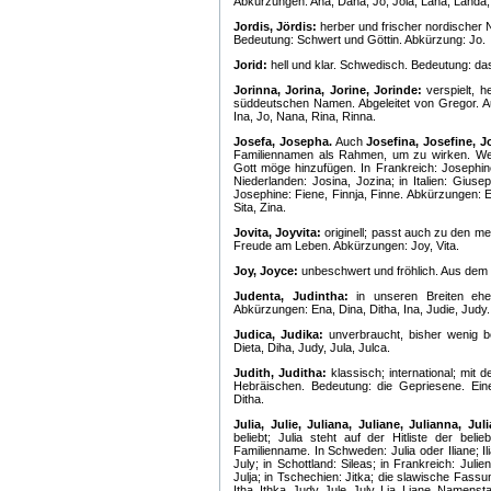
Abkürzungen: Ana, Dana, Jo, Jola, Lana, Landa, 
Jordis, Jördis:
herber und frischer nordischer
Bedeutung: Schwert und Göttin. Abkürzung: Jo.
Jorid:
hell und klar. Schwedisch. Bedeutung: da
Jorinna, Jorina, Jorine, Jorinde:
verspielt, he
süddeutschen Namen. Abgeleitet von Gregor. 
Ina, Jo, Nana, Rina, Rinna.
Josefa, Josepha.
Auch
Josefina, Josefine, 
Familiennamen als Rahmen, um zu wirken. Wei
Gott möge hinzufügen. In Frankreich: Josephine
Niederlanden: Josina, Jozina; in Italien: Giu
Josephine: Fiene, Finnja, Finne. Abkürzungen: Efa
Sita, Zina.
Jovita, Joyvita:
originell; passt auch zu den m
Freude am Leben. Abkürzungen: Joy, Vita.
Joy, Joyce:
unbeschwert und fröhlich. Aus dem 
Judenta, Judintha:
in unseren Breiten ehe
Abkürzungen: Ena, Dina, Ditha, Ina, Judie, Judy.
Judica, Judika:
unverbraucht, bisher wenig b
Dieta, Diha, Judy, Jula, Julca.
Judith, Juditha:
klassisch; international; mit
Hebräischen. Bedeutung: die Gepriesene. Ein
Ditha.
Julia, Julie, Juliana, Juliane, Julianna, Jul
beliebt; Julia steht auf der Hitliste der be
Familienname. In Schweden: Julia oder Iliane; Ili
July; in Schottland: Sileas; in Frankreich: Julienn
Julja; in Tschechien: Jitka; die slawische Fassun
Itha, Ithka, Judy, Jule, July, Lia, Liane. Namenst