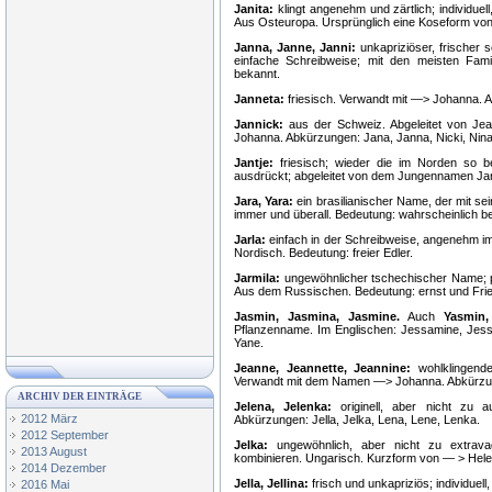
Janita:
klingt angenehm und zärtlich; individuel
Aus Osteuropa. Ursprünglich eine Koseform von 
Janna, Janne, Janni:
unkapriziöser, frischer 
einfache Schreibweise; mit den meisten Fa
bekannt.
Janneta:
friesisch. Verwandt mit —> Johanna. A
Jannick:
aus der Schweiz. Abgeleitet von Je
Johanna. Abkürzungen: Jana, Janna, Nicki, Nina,
Jantje:
friesisch; wieder die im Norden so bel
ausdrückt; abgeleitet von dem Jungennamen Jan.
Jara, Yara:
ein brasilianischer Name, der mit sei
immer und überall. Bedeutung: wahrscheinlich b
Jarla:
einfach in der Schreibweise, angenehm im
Nordisch. Bedeutung: freier Edler.
Jarmila:
ungewöhnlicher tschechischer Name; p
Aus dem Russischen. Bedeutung: ernst und Frie
Jasmin, Jasmina, Jasmine.
Auch
Yasmin,
Pflanzenname. Im Englischen: Jessamine, Jess
Yane.
Jeanne, Jeannette, Jeannine:
wohlklingende
Verwandt mit dem Namen —> Johanna. Abkürzun
ARCHIV DER EINTRÄGE
Jelena, Jelenka:
originell, aber nicht zu 
2012 März
Abkürzungen: Jella, Jelka, Lena, Lene, Lenka.
2012 September
Jelka:
ungewöhnlich, aber nicht zu extrava
2013 August
kombinieren. Ungarisch. Kurzform von — > Hele
2014 Dezember
Jella, Jellina:
frisch und unkapriziös; individuell
2016 Mai