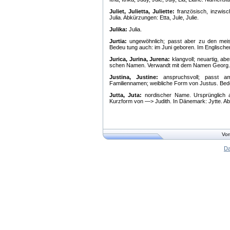
Juliet, Julietta, Juliette:
französisch, inzwis
Julia. Abkürzungen: Etta, Jule, Julie.
Julika:
Julia.
Jurtia:
ungewöhnlich; passt aber zu den meis
Bedeu tung auch: im Juni geboren. Im Englischen
Jurica, Jurina, Jurena:
klangvoll; neuartig, abe
schen Namen. Verwandt mit dem Namen Georg. Be
Justina, Justine:
anspruchsvoll; passt am
Familiennamen; weibliche Form von Justus. Bedeu
Jutta, Juta:
nordischer Name. Ursprünglich a
Kurzform von —> Judith. In Dänemark: Jytte. Ab
Vor
Da