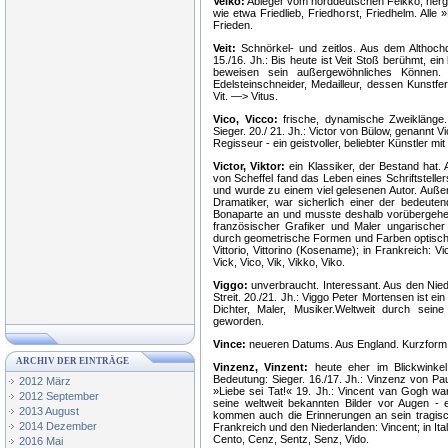
Veiko:
Ableger vom norddeutschen Feikko, herge
wie etwa Friedlieb, Friedhorst, Friedhelm. A
Frieden.
Veit:
Schnörkel- und zeitlos. Aus dem Althoc
15./16. Jh.: Bis heute ist Veit Stoß berühmt, ein
beweisen sein außergewöhnliches Können. 
Edelsteinschneider, Medailleur, dessen Kunstfer
Vit. —> Vitus.
Vico, Vicco:
frische, dynamische Zweiklänge.
Sieger. 20./ 21. Jh.: Victor von Bülow, genannt Vi
Regisseur - ein geistvoller, beliebter Künstler mit
Victor, Viktor:
ein Klassiker, der Bestand hat. 
von Scheffel fand das Leben eines Schriftsteller
und wurde zu einem viel gelesenen Autor. Außerd
Dramatiker, war sicherlich einer der bedeuten
Bonaparte an und musste deshalb vorübergehend
französischer Grafiker und Maler ungarische
durch geometrische Formen und Farben optische 
Vittorio, Vittorino (Kosename); in Frankreich: Vi
Vick, Vico, Vik, Vikko, Viko.
Viggo:
unverbraucht. Interessant. Aus den Nie
Streit. 20./21. Jh.: Viggo Peter Mortensen ist ein
Dichter, Maler, Musiker.Weltweit durch sein
geworden.
Vince:
neueren Datums. Aus England. Kurzform 
ARCHIV DER EINTRÄGE
Vinzenz, Vinzent:
heute eher im Blickwinke
Bedeutung: Sieger. 16./17. Jh.: Vinzenz von Paul
2012 März
»Liebe sei Tat!« 19. Jh.: Vincent van Gogh war
2012 September
seine weltweit bekannten Bilder vor Augen - e
2013 August
kommen auch die Erinnerungen an sein tragisch
2014 Dezember
Frankreich und den Niederlanden: Vincent; in Ita
Cento, Cenz, Sentz, Senz, Vido.
2016 Mai