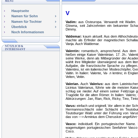
MENÜ
Hauptseite
V
Namen für Sohn
Namen für Tochter
Vadim:
aus Osteuropa. Verwandt mit Wadim. Bed
Glowna, seit Jahrzehnten ein bekannter Scha
Überblick
Dimmy.
Noch Informationen
Valdemar:
kaum aktuell. Aus dem Althochdeutsc
machte als Erfinder der magnetischen Schalla
Vanja. Auch Waldemar.
NÜTZLICH &
INTERESSANT
Valentin:
romantisch, ansprechend. Aus dem La
hießen einige Kaiser Valentinian. 17. Jh.: Valen
seine Werke, denn als Mitbegründer der Academi
wählt ihre Mitglieder überwiegend aus dem lit
Aufgabe, die französische Sprache zu pflegen.
Valentino, ist ein italienischer Modeschöpfer, 
Valtin. In Italien: Valente, Va- л lentino; in Engl
Velten, Veitin.
Valerian.
Auch
Valerius:
aus dem Lateinischen. 
Licinius Valerianus, führte wie die meisten Kai
schlug sie nieder. Auf einem seiner Feldzüge g
Tragödie für die alten Römer. In Italien: Valerio; 
Abkürzungen: Jan, Rian, Rick, Ricky, Tino, Tinto,
Varus:
einfach und originell. Vor allem in der Sch
Hermannsschlacht oder Schlacht im Teutobur
Teutoburger Wald unter der Führung von Varu
das von —> Arminius dem Cherusker angeführt 
Vasco:
individuell. Ein portugiesischer Name
wagemutigen portugiesischen Seefahrer Vasc
Coco.