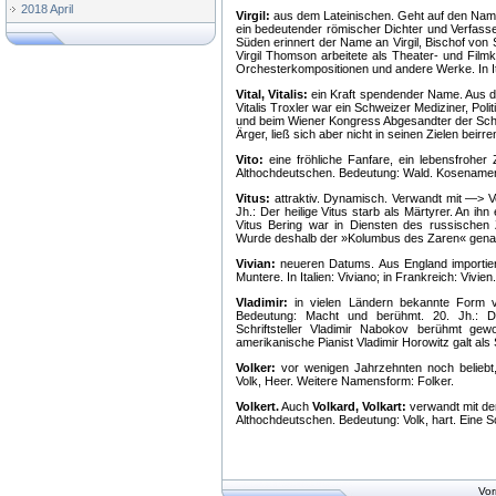
2018 April
Virgil:
aus dem Lateinischen. Geht auf den Namen V
ein bedeutender römischer Dichter und Verfasser
Süden erinnert der Name an Virgil, Bischof von
Virgil Thomson arbeitete als Theater- und Fil
Orchesterkompositionen und andere Werke. In Ital
Vital, Vitalis:
ein Kraft spendender Name. Aus de
Vitalis Troxler war ein Schweizer Mediziner, Po
und beim Wiener Kongress Abgesandter der Schw
Ärger, ließ sich aber nicht in seinen Zielen beirre
Vito:
eine fröhliche Fanfare, ein lebensfroher
Althochdeutschen. Bedeutung: Wald. Kosenamen:
Vitus:
attraktiv. Dynamisch. Verwandt mit —> V
Jh.: Der heilige Vitus starb als Märtyrer. An ihn
Vitus Bering war in Diensten des russischen
Wurde deshalb der »Kolumbus des Zaren« genannt.
Vivian:
neueren Datums. Aus England importiert
Muntere. In Italien: Viviano; in Frankreich: Vivien
Vladimir:
in vielen Ländern bekannte Form v
Bedeutung: Macht und berühmt. 20. Jh.: Du
Schriftsteller Vladimir Nabokov berühmt gew
amerikanische Pianist Vladimir Horowitz galt als
Volker:
vor wenigen Jahrzehnten noch beliebt,
Volk, Heer. Weitere Namensform: Folker.
Volkert.
Auch
Volkard, Volkart:
verwandt mit de
Althochdeutschen. Bedeutung: Volk, hart. Eine S
Vor