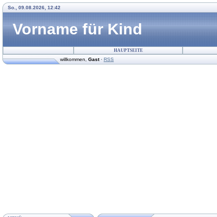
So., 09.08.2026, 12:42
Vorname für Kind
HAUPTSEITE
willkommen
,
Gast
·
RSS