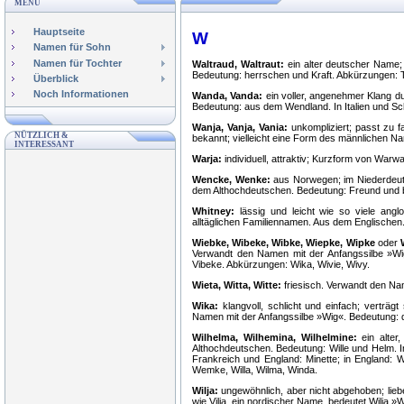
MENÜ
Hauptseite
W
Namen für Sohn
Namen für Tochter
Waltraud, Waltraut:
ein alter deutscher Name;
Bedeutung: herrschen und Kraft. Abkürzungen: T
Überblick
Noch Informationen
Wanda, Vanda:
ein voller, angenehmer Klang du
Bedeutung: aus dem Wendland. In Italien und 
Wanja, Vanja, Vania:
unkompliziert; passt zu f
NÜTZLICH &
bekannt; vielleicht eine Form des männlichen N
INTERESSANT
Warja:
individuell, attraktiv; Kurzform von Wa
Wencke, Wenke:
aus Norwegen; im Niederdeu
dem Althochdeutschen. Bedeutung: Freund und 
Whitney:
lässig und leicht wie so viele ang
alltäglichen Familiennamen. Aus dem Englischen.
Wiebke, Wibeke, Wibke, Wiepke, Wipke
oder
Verwandt den Namen mit der Anfangssilbe »Wi
Vibeke. Abkürzungen: Wika, Wivie, Wivy.
Wieta, Witta, Witte:
friesisch. Verwandt den Na
Wika:
klangvoll, schlicht und einfach; verträgt
Namen mit der Anfangssilbe »Wig«. Bedeutung: 
Wilhelma, Wilhemina, Wilhelmine:
ein alter,
Althochdeutschen. Bedeutung: Wille und Helm. In
Frankreich und England: Minette; in England: W
Wemke, Willa, Wilma, Winda.
Wilja:
ungewöhnlich, aber nicht abgehoben; liebe
wie Vilja, ein nordischer Name, bedeutet Wilja »