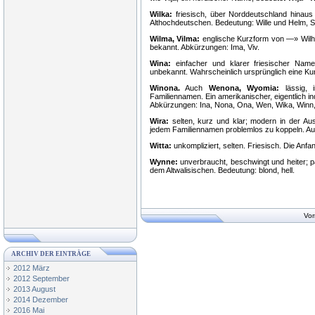
Wilka:
friesisch, über Norddeutschland hinaus
Althochdeutschen. Bedeutung: Wille und Helm, S
Wilma, Vilma:
englische Kurzform von —» Wilhe
bekannt. Abkürzungen: Ima, Viv.
Wina:
einfacher und klarer friesischer Name
unbekannt. Wahrscheinlich ursprünglich eine Ku
Winona.
Auch
Wenona, Wyomia:
lässig, i
Familiennamen. Ein amerikanischer, eigentlich i
Abkürzungen: Ina, Nona, Ona, Wen, Wika, Winn,
Wira:
selten, kurz und klar; modern in der Aus
jedem Familiennamen problemlos zu koppeln. Aus
Witta:
unkompliziert, selten. Friesisch. Die Anf
Wynne:
unverbraucht, beschwingt und heiter; 
dem Altwalisischen. Bedeutung: blond, hell.
Vor
ARCHIV DER EINTRÄGE
2012 März
2012 September
2013 August
2014 Dezember
2016 Mai