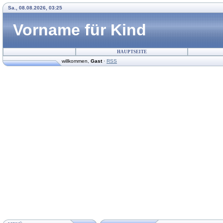
Sa., 08.08.2026, 03:25
Vorname für Kind
HAUPTSEITE
willkommen
,
Gast
·
RSS