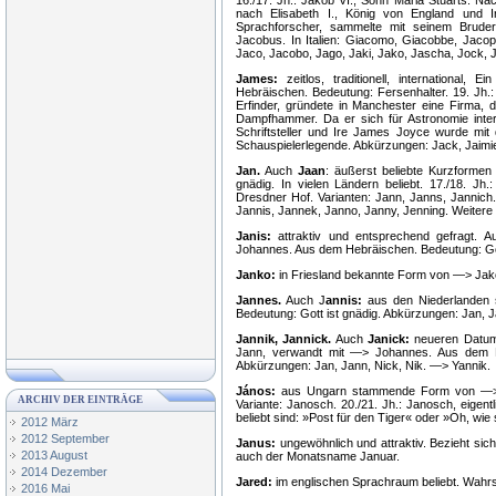
16./17. Jh.: Jakob VI., Sohn Maria Stuarts. Na
nach Elisabeth I., König von England und I
Sprachforscher, sammelte mit seinem Brude
Jacobus. In Italien: Giacomo, Giacobbe, Jaco
Jaco, Jacobo, Jago, Jaki, Jako, Jascha, Jock, 
James:
zeitlos, traditionell, international
Hebräischen. Bedeutung: Fersenhalter. 19. Jh.
Erfinder, gründete in Manchester eine Firma, 
Dampfhammer. Da er sich für Astronomie intere
Schriftsteller und Ire James Joyce wurde mi
Schauspielerlegende. Abkürzungen: Jack, Jaimie
Jan.
Auch
Jaan
: äußerst beliebte Kurzforme
gnädig. In vielen Ländern beliebt. 17./18. 
Dresdner Hof. Varianten: Jann, Janns, Jannich
Jannis, Jannek, Janno, Janny, Jenning. Weitere
Janis:
attraktiv und entsprechend gefragt. 
Johannes. Aus dem Hebräischen. Bedeutung: Got
Janko:
in Friesland bekannte Form von —> Jak
Jannes.
Auch J
annis:
aus den Niederlanden
Bedeutung: Gott ist gnädig. Abkürzungen: Jan, J
Jannik, Jannick.
Auch
Janick:
neueren Datums
Jann, verwandt mit —> Johannes. Aus dem He
Abkürzungen: Jan, Jann, Nick, Nik. —> Yannik.
János:
aus Ungarn stammende Form von —> J
ARCHIV DER EINTRÄGE
Variante: Janosch. 20./21. Jh.: Janosch, eigent
beliebt sind: »Post für den Tiger« oder »Oh, wie
2012 März
2012 September
Janus:
ungewöhnlich und attraktiv. Bezieht sic
2013 August
auch der Monatsname Januar.
2014 Dezember
Jared:
im englischen Sprachraum beliebt. Wahr
2016 Mai