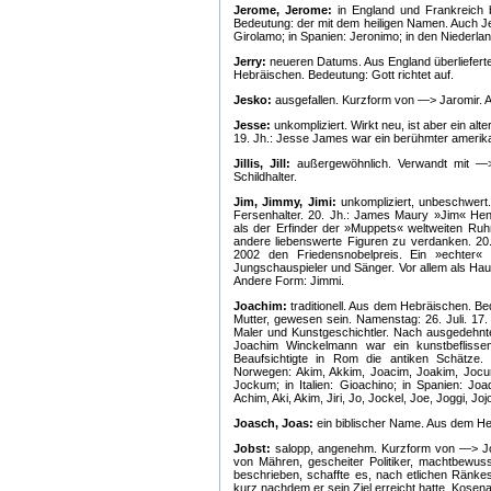
Jerome, Jerome:
in England und Frankreich
Bedeutung: der mit dem heiligen Namen. Auch Jer
Girolamo; in Spanien: Jeronimo; in den Niederla
Jerry:
neueren Datums. Aus England überliefer
Hebräischen. Bedeutung: Gott richtet auf.
Jesko:
ausgefallen. Kurzform von —> Jaromir. A
Jesse:
unkompliziert. Wirkt neu, ist aber ein a
19. Jh.: Jesse James war ein berühmter amerika
Jillis, Jill:
außergewöhnlich. Verwandt mit —>
Schildhalter.
Jim, Jimmy, Jimi:
unkompliziert, unbeschwer
Fersenhalter. 20. Jh.: James Maury »Jim« Hen
als der Erfinder der »Muppets« weltweiten Ruh
andere liebenswerte Figuren zu verdanken. 20.
2002 den Friedensnobelpreis. Ein »echter«
Jungschauspieler und Sänger. Vor allem als Haup
Andere Form: Jimmi.
Joachim:
traditionell. Aus dem Hebräischen. Be
Mutter, gewesen sein. Namenstag: 26. Juli. 17
Maler und Kunstgeschichtler. Nach ausgedehnte
Joachim Winckelmann war ein kunstbeflissener
Beaufsichtigte in Rom die antiken Schätze
Norwegen: Akim, Akkim, Joacim, Joakim, Joc
Jockum; in Italien: Gioachino; in Spanien: Joa
Achim, Aki, Akim, Jiri, Jo, Jockel, Joe, Joggi, Jo
Joasch, Joas:
ein biblischer Name. Aus dem Heb
Jobst:
salopp, angenehm. Kurzform von —> Jodo
von Mähren, gescheiter Politiker, machtbewusst
beschrieben, schaffte es, nach etlichen Ränk
kurz nachdem er sein Ziel erreicht hatte. Kosena