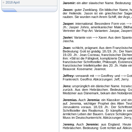
2018 April
Jaromir:
ein alter slawischer Name. Bedeutung:
Jason:
guter Zweiklang. Ein biblischer Name, h
der Heilende. Jason ist ein griechischer Sag
rauben. Sie wurden nach ihrem Schiff, der Argo,
Jasper:
international. Besondere Form von —> 
Jh.: Jasper Johns, amerikanischer Maler, Bildhau
Vertreter der Pop-Art. Varianten: Jaspar, Jaspe
Javier:
Variante von —> Xaver. Aus dem Spanisc
Jascha.
Jean:
schlicht, prägnant. Aus dem Französisch
Bedeutung: Gott ist gnädig. 18./19. Jh.: Der Na
19./20. Jh.: Jean Cocteau, französischer Dichter,
ihm: »Stil ist die Fähigkeit, komplizierte Dinge 
französischer Schriftsteller, Philosoph, Existenzia
französischer Intellektueller des 20. Jh. Hatte
Beauvoir. Kosename: Jeannot.
Jeffrey:
verwandt mit —> Geoffrey und —> Gottf
Frankreich: Geoffroi. Abkürzungen: Jeff, Jerry.
Jens:
ursprünglich ein dänischer Name. Inzwis
zurück. Aus dem Hebräischen. Bedeutung: Gott
Mediziner aus Dänemark, bekam den Nobelpreis
Jeremias.
Auch
Jeremia:
ein Klassiker und ei
auf. Jeremia, wichtiger Prophet des Alten Te
Jerusalems voraus. 18./19. Jh.: Der Schrifts
Schriftsteller des Realismus. Er kämpfte in 
ärmlichen Leben der Bauern. Ganze Schülergene
Muss im Deutschunterricht. Abkürzungen: Jerry,
J
eremy.
Auch
Jeremie:
aus England. Heute 
Hebräischen. Bedeutung: Gott richtet auf. Abkür