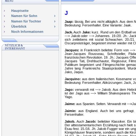
MENÜ
Hauptseite
J
Namen für Sohn
Namen für Tochter
Jaap:
lässig. Bei uns nicht alltäglich. Aus de
Bedeutung: Fersenhalter. Eine Variante: Jaak.
Überblick
Noch Informationen
Jack.
Auch
Jake:
kurz. Rund um den Erdball ve
—> Jakob oder —> Johannes. 19./20. Jh.: Jack Lo
sich zeitlebens mit sozial Schwachen. 20./21
Oscarpreisträger, begeistert immer wieder mit 
NÜTZLICH &
INTERESSANT
Jacques:
in Frankreich beliebte Form von —> 
Jean-Jacques Rousseau, Schriftsteller, Päd
französischen Revolution. 19. Jh.: Jacques Offe
Jacques Tati, Drehbuchautor, Regisseur, Film
Publikum begeistert und Filmgeschichte gemach
Jahre lang Frankreichs Staatspräsident. Wur
Jako, Jaquo.
Jacquino:
aus dem Italienischen. Kosename v
Bedeutung: Fersenhalter. Abkürzungen: Jack, J
Jago:
verwandt mit —> Jakob. Aus dem Hebräis
ist der Jago aus —> William Shakespeares The
Yago.
Jaime:
aus Spanien. Selten. Verwandt mit —»Ja
Jaimie:
aus England. Auch bei uns gefragt
Fersenhalter.
Jakob.
Auch
Jacob:
beliebter Klassiker. Ein 
Der alttestamentarischen Erzählung nach hielt s
Esau fest. 15./16. Jh. Jakob Fugger war ein ung
Königshäuser finanzierte, sondern auch die Kirc