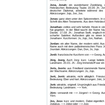
Jona, Jonah:
ein wunderbarer Zweiklang, 
Hebräischen. Bedeutung: Taube. 19./20. Jh.: Jon
deutscher Diplomat, arbeitete während des N
Abkürzungen: Jojo, Jon, Jos.
Jonas:
ganz oben unter den Spitzenreitern. In v
Schrift des Alten Testaments. Aus dem Hebräisc
Jonathan:
zeitlos und sehr behebt. Heute in v
hat gegeben. In der Bibel taucht der Name häu
Davids. 17./18. Jh.: Jonathan Swift, englisch-i
scharfer Satiriker. Außerdem gibt es eine
Jonathan«. Kurzformen: Jo, Jojo, Jon, Nathan.
Jordan:
ein alter Name, der modern wirkt. Au
Name auch mit dem palästinensischen Fluss Jord
Jourdain. Abkürzungen: Dan, Don, Jo, Jojo.
Jordi:
französische Kurzform von —> Georg. A
Jörg, Joerg.
Auch Jorg: kurz. Lange beliebt
Landmann. 20./21. Jh.: Jörg Immendorff war ein 
Joris, Jooris:
aus Friedland stammende Namen
der Wachsame. Abkürzungen: Jo, Jojo.
Jorit, Jorrit:
attraktiv, nicht alltäglich. Fri
Bedeutung: Eber und hart. Abkürzungen: Joki, J
Jork:
attraktiv, originell. Ursprünglich aus Fr
Bedeutung: Landmann. —> York.
Jörn:
verwandt mit —> Jürgen/—» Georg. Aus
Yörn.
Jos, Joss:
kurz und modern. Dabei eigentlich
Jodukus, —> Jobst oder —> Jost.