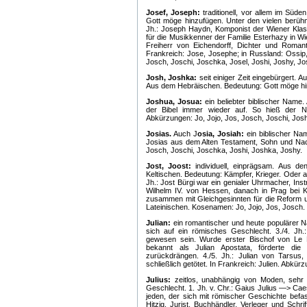
Josef, Joseph:
traditionell, vor allem im Süd
Gott möge hinzufügen. Unter den vielen berüh
Jh.: Joseph Haydn, Komponist der Wiener Klas
für die Musikkenner der Familie Esterhazy in Wi
Freiherr von Eichendorff, Dichter und Romanti
Frankreich: Jose, Josephe; in Russland: Ossip,
Josch, Joschi, Joschka, Josel, Joshi, Joshy, Jos
Josh, Joshka:
seit einiger Zeit eingebürgert.
Aus dem Hebräischen. Bedeutung: Gott möge hi
Joshua, Josua:
ein beliebter biblischer Name.
der Bibel immer wieder auf. So hieß der 
Abkürzungen: Jo, Jojo, Jos, Josch, Joschi, Josh
Josias.
Auch J
osia, Josiah:
ein biblischer Na
Josias aus dem Alten Testament, Sohn und Nac
Josch, Joschi, Joschka, Joshi, Joshka, Joshy.
Jost, Joost:
individuell, einprägsam. Aus d
Keltischen. Bedeutung: Kämpfer, Krieger. Oder a
Jh.: Jost Bürgi war ein genialer Uhrmacher, In
Wilhelm IV. von Hessen, danach in Prag bei K
zusammen mit Gleichgesinnten für die Reform 
Lateinischen. Kosenamen: Jo, Jojo, Jos, Josch.
Julian:
ein romantischer und heute populärer 
sich auf ein römisches Geschlecht. 3./4. Jh.:
gewesen sein. Wurde erster Bischof von Le M
bekannt als Julian Apostata, förderte die
zurückdrängen. 4./5. Jh.: Julian von Tarsus,
schließlich getötet. In Frankreich: Julien. Abkürzu
Julius:
zeitlos, unabhängig von Moden, sehr b
Geschlecht. 1. Jh. v. Chr.: Gaius Julius —> Cae
jeden, der sich mit römischer Geschichte befas
Hitzig, Jurist, Buchhändler, Verleger und Schrif