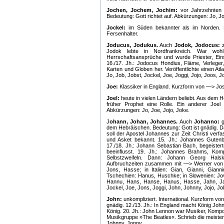
Jochen, Jochem, Jochim:
vor Jahrzehnten 
Bedeutung: Gott richtet auf. Abkürzungen: Jo, Jo
Jockel:
im Süden bekannter als im Norden. 
Fersenhalter.
Joducus, Jodukus.
Auch
Jodok, Jodocus:
z
Jodok lebte in Nordfrankreich. War wohl
Herrschaftsansprüche und wurde Priester, Ein
16./17. Jh.: Jodocus Hondius, Fläme, Verleger,
Karten und Globen her. Veröffentlichte einen At
Jo, Job, Jobst, Jockel, Joe, Joggi, Jojo, Joos, Jo
Joe:
Klassiker in England. Kurzform von —> Jo
Joel:
heute in vielen Ländern beliebt. Aus dem He
früher Prophet eine Rolle. Ein anderer Joel
Abkürzungen: Jo, Joe, Jojo, Joke.
J
ohann, Johan, Johannes.
Auch
Johanno:
g
dem Hebräischen. Bedeutung: Gott ist gnädig.
soll der Apostel Johannes zur Zeit Christi verf
und Asket bekannt. 15. Jh.: Johannes Gutenb
17./18. Jh.: Johann Sebastian Bach, begeiste
beeinflusst. 19. Jh.: Johannes Brahms, Komponi
Selbstzweifeln. Dann: Johann Georg Halsk
Aufbruchzeiten zusammen mit —> Werner von S
Jons, Hasse; in Italien: Gian, Gianni, Giann
Tschechien: Hanus, Huschke; in Slowenien: Jo
Hannu, Hans, Hanse, Hanus, Hasse, Jahn, Jai
Jockel, Joe, Jons, Joggi, John, Johnny, Jojo, Jo
John:
unkompliziert. International. Kurzform v
gnädig. 12./13. Jh.: In England macht König Joh
König. 20. Jh.: John Lennon war Musiker, Kompon
Musikgruppe »The Beatles«. Schrieb die meis
Johnny, Jonny.