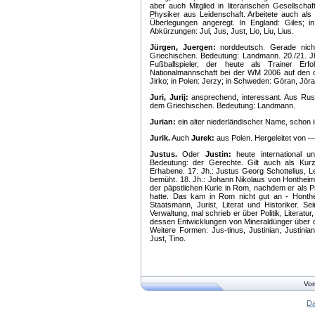
aber auch Mitglied in literarischen Gesellscha
Physiker aus Leidenschaft. Arbeitete auch al
Überlegungen angeregt. In England: Giles; in F
Abkürzungen: Jul, Jus, Just, Lio, Liu, Lius.
Jürgen, Juergen:
norddeutsch. Gerade nic
Griechischen. Bedeutung: Landmann. 20./21. Jh
Fußballspieler, der heute als Trainer Erf
Nationalmannschaft bei der WM 2006 auf den dr
Jirko; in Polen: Jerzy; in Schweden: Göran, Jöra
Juri, Jurij:
ansprechend, interessant. Aus Rus
dem Griechischen. Bedeutung: Landmann.
Jurian:
ein alter niederländischer Name, schon i
Jurik.
Auch
Jurek:
aus Polen. Hergeleitet von 
Justus.
Oder
Justin:
heute international un
Bedeutung: der Gerechte. Gilt auch als Ku
Erhabene. 17. Jh.: Justus Georg Schottelius, 
bemüht. 18. Jh.: Johann Nikolaus von Hontheim
der päpstlichen Kurie in Rom, nachdem er als Pr
hatte. Das kam in Rom nicht gut an - Honthe
Staatsmann, Jurist, Literat und Historiker. S
Verwaltung, mal schrieb er über Politik, Literatu
dessen Entwicklungen von Mineraldünger über d
Weitere Formen: Jus-tinus, Justinian, Justinia
Just, Tino.
Vor
Da